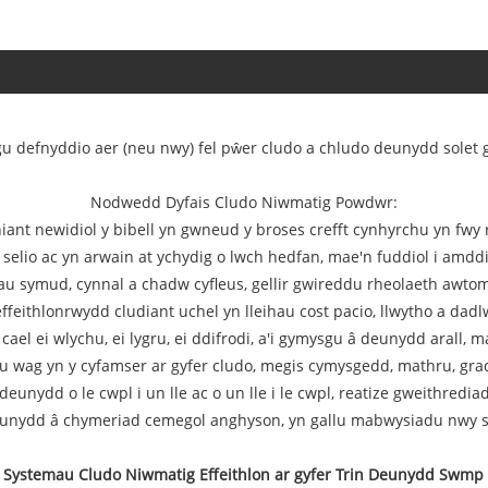
gu defnyddio aer (neu nwy) fel pŵer cludo a chludo deunydd solet g
Nodwedd Dyfais Cludo Niwmatig Powdwr:
iant newidiol y bibell yn gwneud y broses crefft cynhyrchu yn fwy
 selio ac yn arwain at ychydig o lwch hedfan, mae'n fuddiol i amdd
au symud, cynnal a chadw cyfleus, gellir gwireddu rheolaeth awto
ffeithlonrwydd cludiant uchel yn lleihau cost pacio, llwytho a dadl
ael ei wlychu, ei lygru, ei ddifrodi, a'i gymysgu â deunydd arall, 
u wag yn y cyfamser ar gyfer cludo, megis cymysgedd, mathru, gradd
eunydd o le cwpl i un lle ac o un lle i le cwpl, reatize gweithrediad 
eunydd â chymeriad cemegol anghyson, yn gallu mabwysiadu nwy s
Systemau Cludo Niwmatig Effeithlon ar gyfer Trin Deunydd Swmp