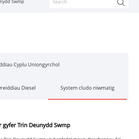
eunydd Swmp
diau Cyplu Uniongyrchol
eiddiau Diesel
System cludo niwmatig
r gyfer Trin Deunydd Swmp