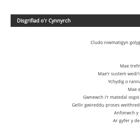
Disgrifiad o'r Cynnyrch
Cludo niwmatig
yn goly
Mae trefn
Mae'r sustem wedi'i
Ychydig o rann
Mae e
Gwnewch i'r matedal osgoi c
Gellir gwireddu proses weithred
Anfonwch y d
Ar gyfer y d