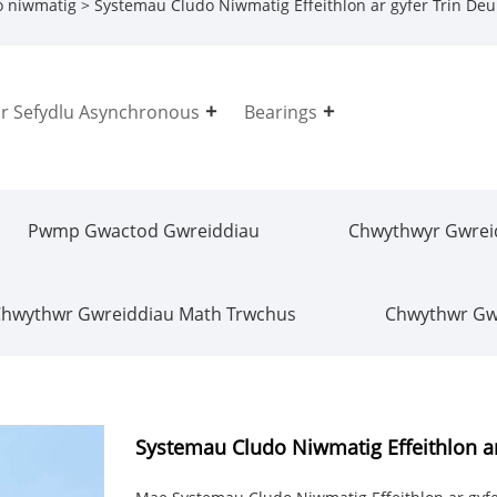
o niwmatig
> Systemau Cludo Niwmatig Effeithlon ar gyfer Trin D
 Sefydlu Asynchronous
Bearings
Pwmp Gwactod Gwreiddiau
Chwythwyr Gwreid
hwythwr Gwreiddiau Math Trwchus
Chwythwr Gwr
Systemau Cludo Niwmatig Effeithlon a