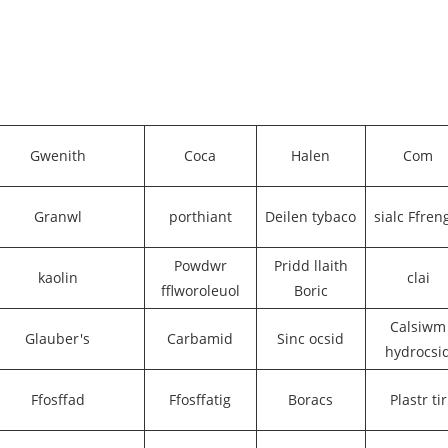
Gwenith
Coca
Halen
Com
Granwl
porthiant
Deilen tybaco
sialc Ffren
Powdwr
Pridd llaith
kaolin
clai
fflworoleuol
Boric
Calsiwm
Glauber's
Carbamid
Sinc ocsid
hydrocsi
Ffosffad
Ffosffatig
Boracs
Plastr tir