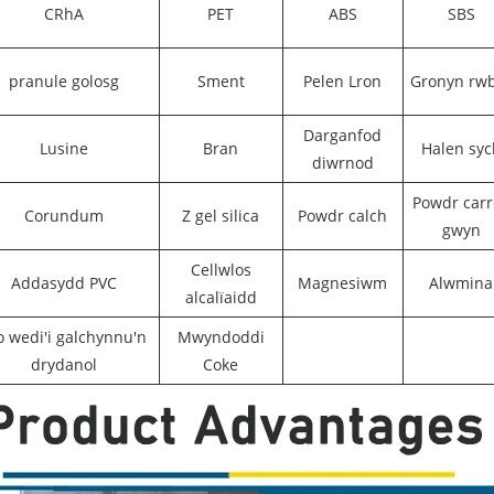
CRhA
PET
ABS
SBS
pranule golosg
Sment
Pelen Lron
Gronyn rw
Darganfod
Lusine
Bran
Halen syc
diwrnod
Powdr carr
Corundum
Z gel silica
Powdr calch
gwyn
Cellwlos
Addasydd PVC
Magnesiwm
Alwmina
alcalïaidd
o wedi'i galchynnu'n
Mwyndoddi
drydanol
Coke