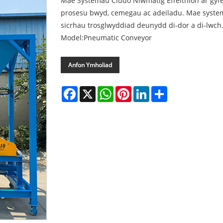
Mae Systemau Cludo Niwmatig Effeithlon ar gy
prosesu bwyd, cemegau ac adeiladu. Mae system
sicrhau trosglwyddiad deunydd di-dor a di-lwch
Model:Pneumatic Conveyor
Anfon Ymholiad
Facebook
X
WhatsApp
Pinterest
LinkedIn
Share