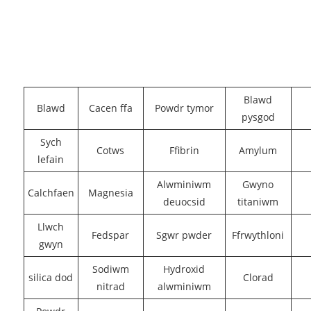
Blawd
Blawd
Cacen ffa
Powdr tymor
pysgod
Sych
Cotws
Ffibrin
Amylum
lefain
Alwminiwm
Gwyno
Calchfaen
Magnesia
deuocsid
titaniwm
Llwch
Fedspar
Sgwr pwder
Ffrwythloni
gwyn
Sodiwm
Hydroxid
silica dod
Clorad
nitrad
alwminiwm