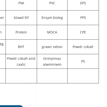
PVA
PVC
EPS
ber
blawd llif
Ensym bioleg
PPS
h
Protein
MOCA
CPE
eg
BHT
grawn sebon
Powdr cobalt
Powdr cobalt asid
Gronynnau
PS
Lxalic
alwminiwm