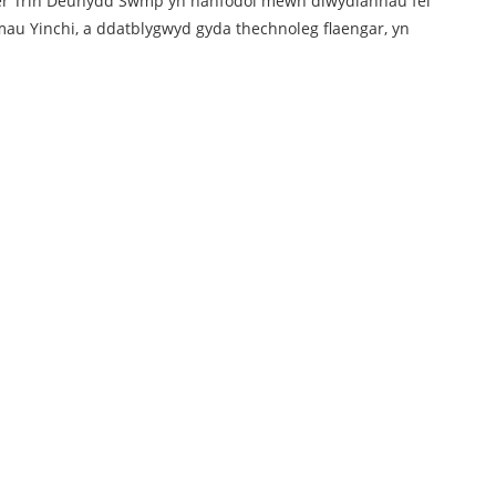
fer Trin Deunydd Swmp yn hanfodol mewn diwydiannau fel
au Yinchi, a ddatblygwyd gyda thechnoleg flaengar, yn
.