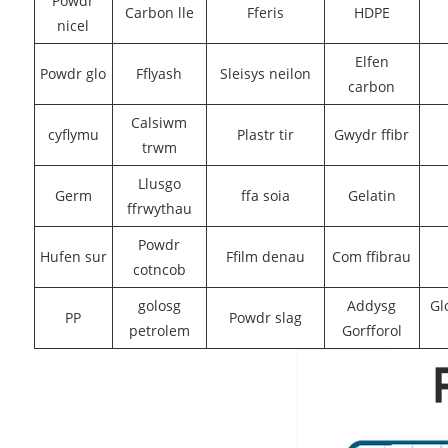
Powdr
Carbon lle
Fferis
HDPE
nicel
Elfen
Powdr glo
Fflyash
Sleisys neilon
carbon
Calsiwm
cyflymu
Plastr tir
Gwydr ffibr
trwm
Llusgo
Germ
ffa soia
Gelatin
ffrwythau
Powdr
Hufen sur
Ffilm denau
Com ffibrau
cotncob
golosg
Addysg
Gl
PP
Powdr slag
petrolem
Gorfforol