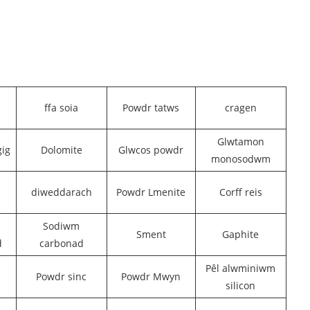
ffa soia
Powdr tatws
cragen
Glwtamon
gig
Dolomite
Glwcos powdr
monosodwm
diweddarach
Powdr Lmenite
Corff reis
Sodiwm
Sment
Gaphite
d
carbonad
Pêl alwminiwm
Powdr sinc
Powdr Mwyn
silicon