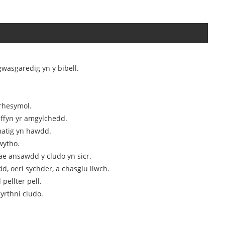
wasgaredig yn y bibell.
 rhesymol.
iffyn yr amgylchedd.
matig yn hawdd.
wytho.
mae ansawdd y cludo yn sicr.
, oeri sychder, a chasglu llwch.
pellter pell.
yrthni cludo.