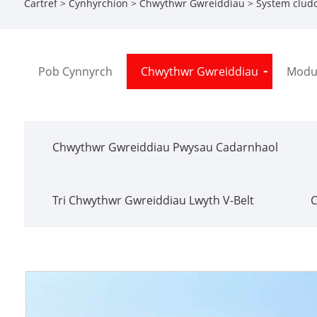
Cartref
>
Cynhyrchion
>
Chwythwr Gwreiddiau
>
System clud
Pob Cynnyrch
Chwythwr Gwreiddiau
Modur
Chwythwr Gwreiddiau Pwysau Cadarnhaol
Tri Chwythwr Gwreiddiau Lwyth V-Belt
C