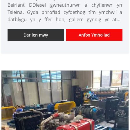
Beiriant DDiesel gwneuthurwr a chyflenwr yn
Tsieina. Gyda phrofiad cyfoethog tîm ymchwil a
datblygu yn y ffeil hon, gallem gynnig yr ateb
proffesiynol gorau i gleientiaid gyda phris
cystadleuol gartref a thramor. Rydym wedi bod yn
Darllen mwy
Anfon Ymholiad
ffatri addasu Roots Blower yn Tsieina yn unol â chais
cleientiaid.