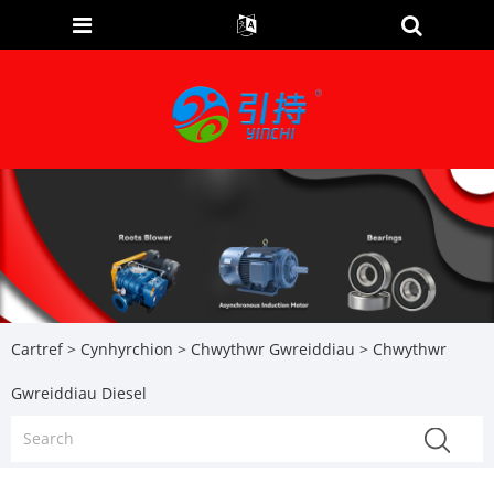
Cartref
>
Cynhyrchion
>
Chwythwr Gwreiddiau
> Chwythwr
Gwreiddiau Diesel