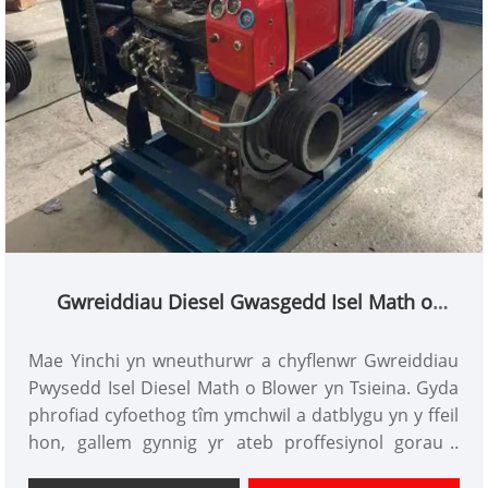
Gwreiddiau Diesel Gwasgedd Isel Math o
chwythwr
Mae Yinchi yn wneuthurwr a chyflenwr Gwreiddiau
Pwysedd Isel Diesel Math o Blower yn Tsieina. Gyda
phrofiad cyfoethog tîm ymchwil a datblygu yn y ffeil
hon, gallem gynnig yr ateb proffesiynol gorau i
gleientiaid gyda phris cystadleuol gartref a thramor.