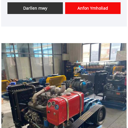
gleientiaid gyda phris cystadleuol gartref a thramor.
Rydym wedi bod yn ffatri addasu Roots Blower yn
Darllen mwy
Anfon Ymholiad
Tsieina yn unol â chais cleientiaid.