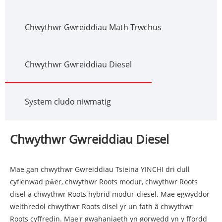
Chwythwr Gwreiddiau Math Trwchus
Chwythwr Gwreiddiau Diesel
System cludo niwmatig
Chwythwr Gwreiddiau Diesel
Mae gan chwythwr Gwreiddiau Tsieina YINCHI dri dull
cyflenwad pŵer, chwythwr Roots modur, chwythwr Roots
disel a chwythwr Roots hybrid modur-diesel. Mae egwyddor
weithredol chwythwr Roots disel yr un fath â chwythwr
Roots cyffredin. Mae'r gwahaniaeth yn gorwedd yn y ffordd