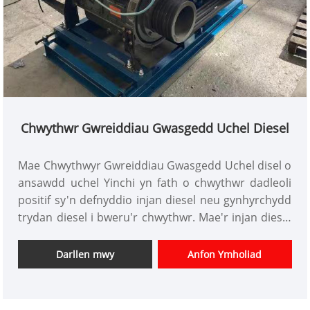
Chwythwr Gwreiddiau Gwasgedd Uchel Diesel
Mae Chwythwyr Gwreiddiau Gwasgedd Uchel disel o
ansawdd uchel Yinchi yn fath o chwythwr dadleoli
positif sy'n defnyddio injan diesel neu gynhyrchydd
trydan diesel i bweru'r chwythwr. Mae'r injan diesel
yn darparu ffynhonnell gyson a dibynadwy o bŵer,
gan ei gwneud yn ddewis delfrydol ar gyfer
Darllen mwy
Anfon Ymholiad
cymwysiadau pwysedd uchel lle mae dibynadwyedd
yn hanfodol.