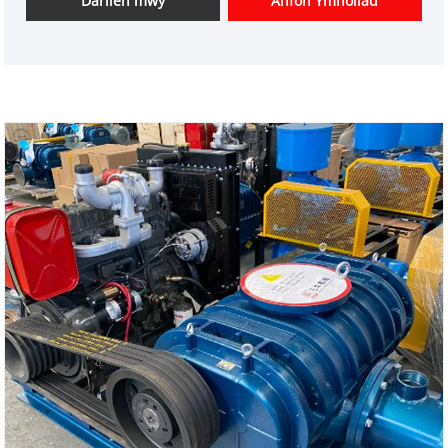
Darllen mwy
Anfon Ymholiad
pwysedd uchel lle mae dibynadwyedd yn hanfodol.