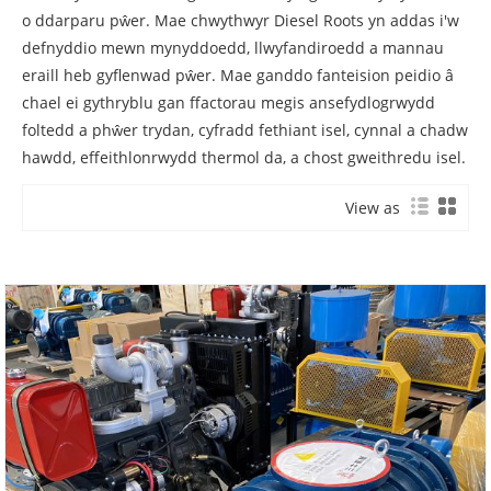
o ddarparu pŵer. Mae chwythwyr Diesel Roots yn addas i'w
defnyddio mewn mynyddoedd, llwyfandiroedd a mannau
eraill heb gyflenwad pŵer. Mae ganddo fanteision peidio â
chael ei gythryblu gan ffactorau megis ansefydlogrwydd
foltedd a phŵer trydan, cyfradd fethiant isel, cynnal a chadw
hawdd, effeithlonrwydd thermol da, a chost gweithredu isel.
View as