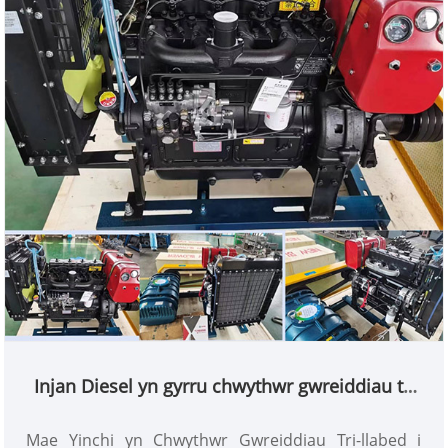
Injan Diesel yn gyrru chwythwr gwreiddiau tri
llabed
Mae Yinchi yn Chwythwr Gwreiddiau Tri-llabed i