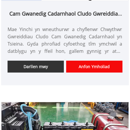
Cam Gwanedig Cadarnhaol Cludo Gwreiddiau
Chwythwr
Mae Yinchi yn wneuthurwr a chyflenwr Chwythwr
Gwreiddiau Cludo Cam Gwanedig Cadarnhaol yn
Tsieina. Gyda phrofiad cyfoethog tîm ymchwil a
datblygu yn y ffeil hon, gallem gynnig yr ateb
proffesiynol gorau i gleientiaid gyda phris
cystadleuol gartref a thramor. Rydym wedi bod yn
Darllen mwy
Anfon Ymholiad
ffatri addasu Roots Blower yn Tsieina yn unol â chais
cleientiaid.