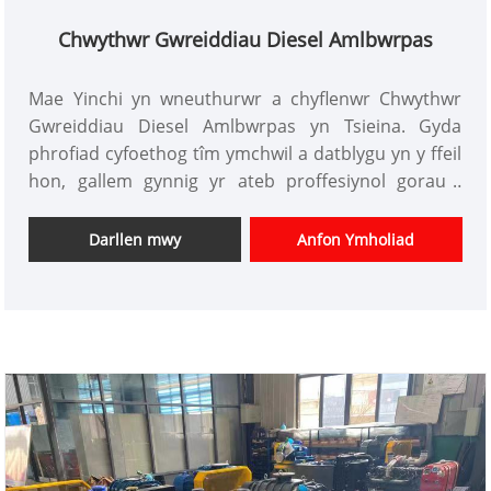
Chwythwr Gwreiddiau Diesel Amlbwrpas
Mae Yinchi yn wneuthurwr a chyflenwr Chwythwr
Gwreiddiau Diesel Amlbwrpas yn Tsieina. Gyda
phrofiad cyfoethog tîm ymchwil a datblygu yn y ffeil
hon, gallem gynnig yr ateb proffesiynol gorau i
gleientiaid gyda phris cystadleuol gartref a thramor.
Rydym wedi bod yn ffatri addasu Roots Blower yn
Darllen mwy
Anfon Ymholiad
Tsieina yn unol â chais cleientiaid.