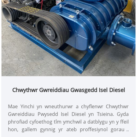
Chwythwr Gwreiddiau Gwasgedd Isel Diesel
Mae Yinchi yn wneuthurwr a chyflenwr Chwythwr
Gwreiddiau Pwysedd Isel Diesel yn Tsieina. Gyda
phrofiad cyfoethog tîm ymchwil a datblygu yn y ffeil
hon, gallem gynnig yr ateb proffesiynol gorau i