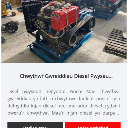
Chwythwr Gwreiddiau Diesel Pwysau
Negyddol
Disel pwysedd negyddol Yinchi Mae chwythwr
gwreiddiau yn fath o chwythwr dadleoli positif sy'n
defnyddio injan diesel neu eneradur diesel-trydan i
bweru'r chwythwr. Mae'r injan diesel yn darparu
ffynhonnell gyson a dibynadwy o bŵer, gan ei
gwneud yn ddewis delfrydol ar gyfer cymwysiadau