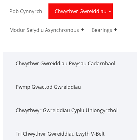
Pob Cynnyrch
Chwythwr Gwreiddiau
Modur Sefydlu Asynchronous
Bearings
Chwythwr Gwreiddiau Pwysau Cadarnhaol
Pwmp Gwactod Gwreiddiau
Chwythwyr Gwreiddiau Cyplu Uniongyrchol
Tri Chwythwr Gwreiddiau Lwyth V-Belt