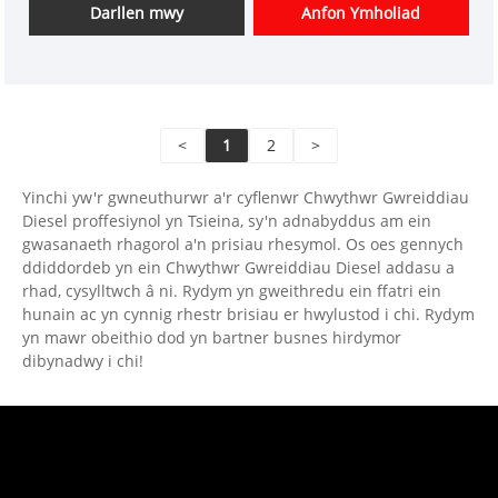
Darllen mwy
Anfon Ymholiad
<
1
2
>
Yinchi yw'r gwneuthurwr a'r cyflenwr Chwythwr Gwreiddiau
Diesel proffesiynol yn Tsieina, sy'n adnabyddus am ein
gwasanaeth rhagorol a'n prisiau rhesymol. Os oes gennych
ddiddordeb yn ein Chwythwr Gwreiddiau Diesel addasu a
rhad, cysylltwch â ni. Rydym yn gweithredu ein ffatri ein
hunain ac yn cynnig rhestr brisiau er hwylustod i chi. Rydym
yn mawr obeithio dod yn bartner busnes hirdymor
dibynadwy i chi!