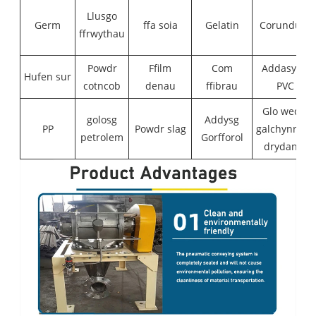
Llusgo
Germ
ffa soia
Gelatin
Corundum
ffrwythau
Powdr
Ffilm
Com
Addasydd
Hufen sur
cotncob
denau
ffibrau
PVC
Glo wedi'i
golosg
Addysg
PP
Powdr slag
galchynnu'n
petrolem
Gorfforol
drydanol