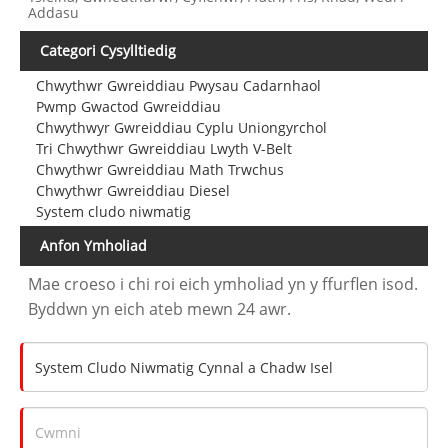
Addasu
Categori Cysylltiedig
Chwythwr Gwreiddiau Pwysau Cadarnhaol
Pwmp Gwactod Gwreiddiau
Chwythwyr Gwreiddiau Cyplu Uniongyrchol
Tri Chwythwr Gwreiddiau Lwyth V-Belt
Chwythwr Gwreiddiau Math Trwchus
Chwythwr Gwreiddiau Diesel
System cludo niwmatig
Anfon Ymholiad
Mae croeso i chi roi eich ymholiad yn y ffurflen isod.
Byddwn yn eich ateb mewn 24 awr.