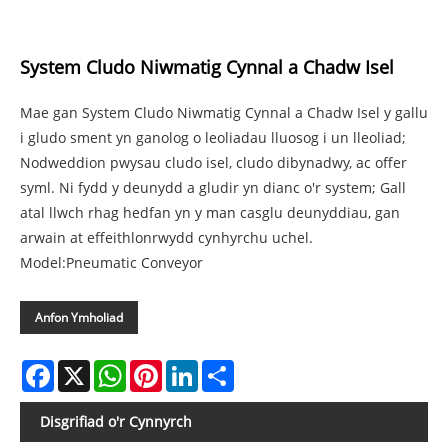
System Cludo Niwmatig Cynnal a Chadw Isel
Mae gan System Cludo Niwmatig Cynnal a Chadw Isel y gallu
i gludo sment yn ganolog o leoliadau lluosog i un lleoliad;
Nodweddion pwysau cludo isel, cludo dibynadwy, ac offer
syml. Ni fydd y deunydd a gludir yn dianc o'r system; Gall
atal llwch rhag hedfan yn y man casglu deunyddiau, gan
arwain at effeithlonrwydd cynhyrchu uchel.
Model:Pneumatic Conveyor
Anfon Ymholiad
Facebook
X
WhatsApp
Pinterest
LinkedIn
Share
Disgrifiad o'r Cynnyrch