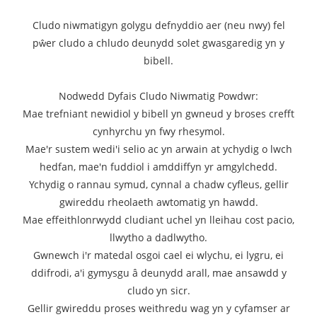
Cludo niwmatig
yn golygu defnyddio aer (neu nwy) fel
pŵer cludo a chludo deunydd solet gwasgaredig yn y
bibell.
Nodwedd Dyfais Cludo Niwmatig Powdwr:
Mae trefniant newidiol y bibell yn gwneud y broses crefft
cynhyrchu yn fwy rhesymol.
Mae'r sustem wedi'i selio ac yn arwain at ychydig o lwch
hedfan, mae'n fuddiol i amddiffyn yr amgylchedd.
Ychydig o rannau symud, cynnal a chadw cyfleus, gellir
gwireddu rheolaeth awtomatig yn hawdd.
Mae effeithlonrwydd cludiant uchel yn lleihau cost pacio,
llwytho a dadlwytho.
Gwnewch i'r matedal osgoi cael ei wlychu, ei lygru, ei
ddifrodi, a'i gymysgu â deunydd arall, mae ansawdd y
cludo yn sicr.
Gellir gwireddu proses weithredu wag yn y cyfamser ar