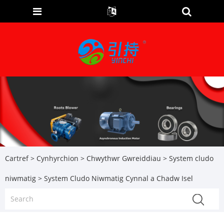
Cartref
>
Cynhyrchion
>
Chwythwr Gwreiddiau
>
System cludo
niwmatig
> System Cludo Niwmatig Cynnal a Chadw Isel