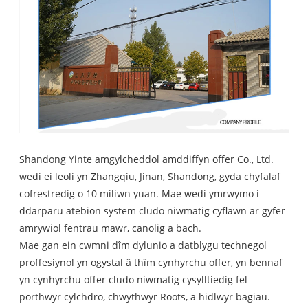
Shandong Yinte amgylcheddol amddiffyn offer Co., Ltd
.
wedi ei leoli yn Zhangqiu, Jinan, Shandong, gyda chyfalaf
cofrestredig o 10 miliwn yuan. Mae wedi ymrwymo i
ddarparu atebion system cludo niwmatig cyflawn ar gyfer
amrywiol fentrau mawr, canolig a bach.
Mae gan ein cwmni dîm dylunio a datblygu technegol
proffesiynol yn ogystal â thîm cynhyrchu offer, yn bennaf
yn cynhyrchu offer cludo niwmatig cysylltiedig fel
porthwyr cylchdro, chwythwyr Roots, a hidlwyr bagiau.