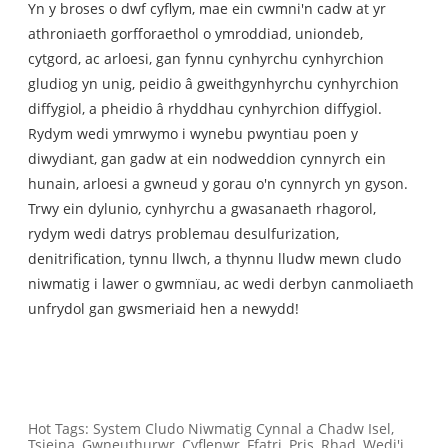
Yn y broses o dwf cyflym, mae ein cwmni'n cadw at yr
athroniaeth gorfforaethol o ymroddiad, uniondeb,
cytgord, ac arloesi, gan fynnu cynhyrchu cynhyrchion
gludiog yn unig, peidio â gweithgynhyrchu cynhyrchion
diffygiol, a pheidio â rhyddhau cynhyrchion diffygiol.
Rydym wedi ymrwymo i wynebu pwyntiau poen y
diwydiant, gan gadw at ein nodweddion cynnyrch ein
hunain, arloesi a gwneud y gorau o'n cynnyrch yn gyson.
Trwy ein dylunio, cynhyrchu a gwasanaeth rhagorol,
rydym wedi datrys problemau desulfurization,
denitrification, tynnu llwch, a thynnu lludw mewn cludo
niwmatig i lawer o gwmnïau, ac wedi derbyn canmoliaeth
unfrydol gan gwsmeriaid hen a newydd!
Hot Tags: System Cludo Niwmatig Cynnal a Chadw Isel,
Tsieina, Gwneuthurwr, Cyflenwr, Ffatri, Pris, Rhad, Wedi'i