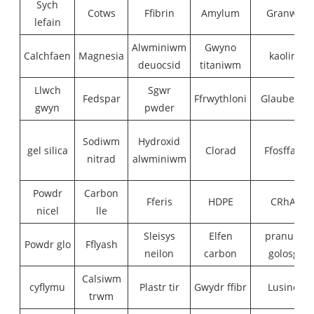
Sych
Cotws
Ffibrin
Amylum
Granwl
lefain
Alwminiwm
Gwyno
Calchfaen
Magnesia
kaolin
deuocsid
titaniwm
Llwch
Sgwr
Fedspar
Ffrwythloni
Glauber's
gwyn
pwder
Sodiwm
Hydroxid
gel silica
Clorad
Ffosffad
nitrad
alwminiwm
Powdr
Carbon
Fferis
HDPE
CRhA
nicel
lle
Sleisys
Elfen
pranule
Powdr glo
Fflyash
neilon
carbon
golosg
Calsiwm
cyflymu
Plastr tir
Gwydr ffibr
Lusine
trwm