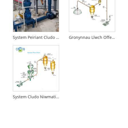
System Peiriant Cludo Niwmatig Bwydo Awtomatig
Gronynnau Llwch Offer Cludo Niwmatig
System Cludo Niwmatig Quicklime