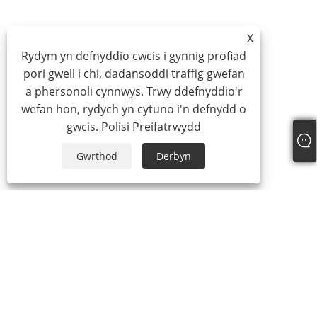
X
Rydym yn defnyddio cwcis i gynnig profiad
pori gwell i chi, dadansoddi traffig gwefan
a phersonoli cynnwys. Trwy ddefnyddio'r
wefan hon, rydych yn cytuno i'n defnydd o
gwcis.
Polisi Preifatrwydd
Gwrthod
Derbyn