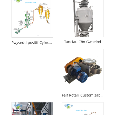
Tanciau Côn Gwaelod
Pwysedd positif Cyfnod Gwanhau Cyflwyno Niwmatig
Falf Rotari Customizable Porthwyr Rotari