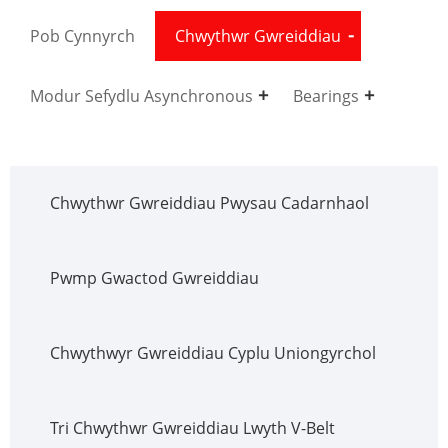
Pob Cynnyrch
Chwythwr Gwreiddiau
Modur Sefydlu Asynchronous
Bearings
Chwythwr Gwreiddiau Pwysau Cadarnhaol
Pwmp Gwactod Gwreiddiau
Chwythwyr Gwreiddiau Cyplu Uniongyrchol
Tri Chwythwr Gwreiddiau Lwyth V-Belt