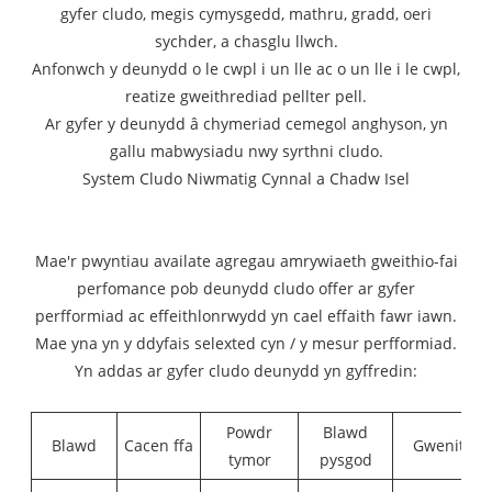
gyfer cludo, megis cymysgedd, mathru, gradd, oeri
sychder, a chasglu llwch.
Anfonwch y deunydd o le cwpl i un lle ac o un lle i le cwpl,
reatize gweithrediad pellter pell.
Ar gyfer y deunydd â chymeriad cemegol anghyson, yn
gallu mabwysiadu nwy syrthni cludo.
System Cludo Niwmatig Cynnal a Chadw Isel
Mae'r pwyntiau availate agregau amrywiaeth gweithio-fai
perfomance pob deunydd cludo offer ar gyfer
perfformiad ac effeithlonrwydd yn cael effaith fawr iawn.
Mae yna yn y ddyfais selexted cyn / y mesur perfformiad.
Yn addas ar gyfer cludo deunydd yn gyffredin:
Powdr
Blawd
Blawd
Cacen ffa
Gwenith
tymor
pysgod