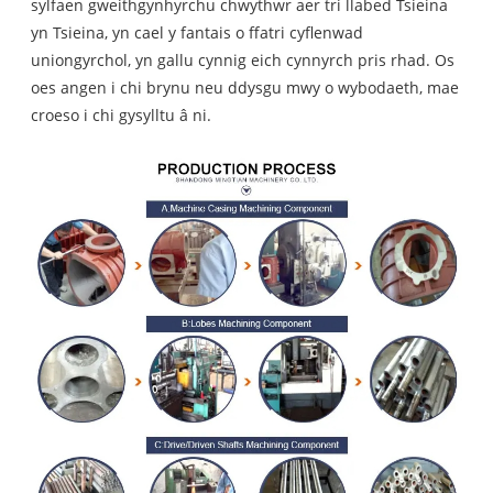
sylfaen gweithgynhyrchu chwythwr aer tri llabed Tsieina
yn Tsieina, yn cael y fantais o ffatri cyflenwad
uniongyrchol, yn gallu cynnig eich cynnyrch pris rhad. Os
oes angen i chi brynu neu ddysgu mwy o wybodaeth, mae
croeso i chi gysylltu â ni.