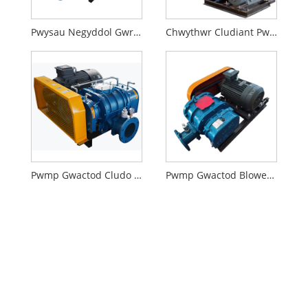
Pwysau Negyddol Gwreiddiau Pwmp Gwactod Blower
Chwythwr Cludiant Pwmp Gwactod o Ansawdd Uchel
Pwmp Gwactod Cludo Gwreiddiau Niwmatig
Pwmp Gwactod Blower Blower