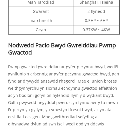
Man Tarddiad
Shanghai, Tsieina
Gwarant
2 flynedd
marchnerth
0.5HP ~ 6HP
Grym
0.37KW ~ 4KW
Nodwedd Pacio Bwyd Gwreiddiau Pwmp
Gwactod
Pwmp gwactod gwreiddiau ar gyfer pecynnu bwyd, wedi'i
gynllunio'n arbennig ar gyfer pecynnu gwactod bwyd, gan
fynd ar drywydd ansawdd rhagorol. Mae ei union broses
weithgynhyrchu yn sicrhau echdynnu gwactod effeithlon
ac yn bodloni gofynion hylendid llym y diwydiant bwyd.
Gallu pwysedd negyddol pwerus, yn tynnu aer y tu mewn
i'r pecyn yn gyflym, yn ymestyn ffresni bwyd, ac yn atal
ocsidiad ocsigen. Mae gweithrediad sefydlog a
dibynadwy, dyluniad sŵn isel, wedi dod yn ddewis