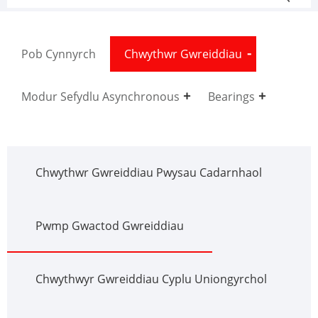
Pob Cynnyrch
Chwythwr Gwreiddiau
Modur Sefydlu Asynchronous
Bearings
Chwythwr Gwreiddiau Pwysau Cadarnhaol
Pwmp Gwactod Gwreiddiau
Chwythwyr Gwreiddiau Cyplu Uniongyrchol