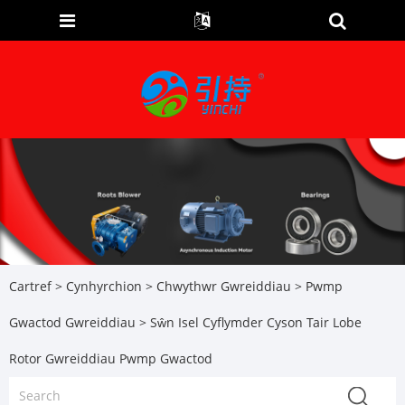
Cartref
>
Cynhyrchion
>
Chwythwr Gwreiddiau
>
Pwmp
Gwactod Gwreiddiau
> Sŵn Isel Cyflymder Cyson Tair Lobe
Rotor Gwreiddiau Pwmp Gwactod