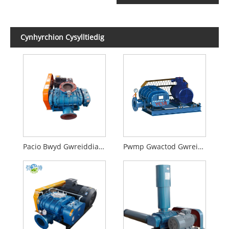
Cynhyrchion Cysylltiedig
Pacio Bwyd Gwreiddiau Pwmp Gwactod
Pwmp Gwactod Gwreiddiau Truck Sment