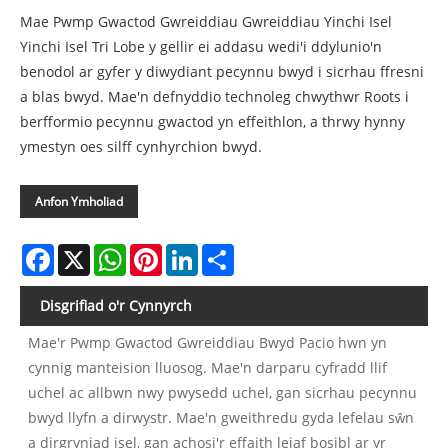
Mae Pwmp Gwactod Gwreiddiau Gwreiddiau Yinchi Isel
Yinchi Isel Tri Lobe y gellir ei addasu wedi'i ddylunio'n
benodol ar gyfer y diwydiant pecynnu bwyd i sicrhau ffresni
a blas bwyd. Mae'n defnyddio technoleg chwythwr Roots i
berfformio pecynnu gwactod yn effeithlon, a thrwy hynny
ymestyn oes silff cynhyrchion bwyd.
Anfon Ymholiad
Facebook
X
WhatsApp
Pinterest
LinkedIn
Share
Disgrifiad o'r Cynnyrch
Mae'r Pwmp Gwactod Gwreiddiau Bwyd Pacio hwn yn
cynnig manteision lluosog. Mae'n darparu cyfradd llif
uchel ac allbwn nwy pwysedd uchel, gan sicrhau pecynnu
bwyd llyfn a dirwystr. Mae'n gweithredu gyda lefelau sŵn
a dirgryniad isel, gan achosi'r effaith leiaf bosibl ar yr