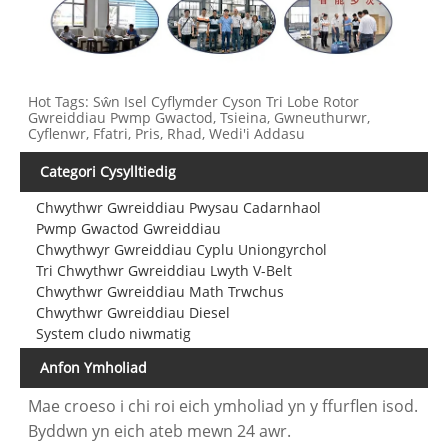
Hot Tags: Sŵn Isel Cyflymder Cyson Tri Lobe Rotor
Gwreiddiau Pwmp Gwactod, Tsieina, Gwneuthurwr,
Cyflenwr, Ffatri, Pris, Rhad, Wedi'i Addasu
Categori Cysylltiedig
Chwythwr Gwreiddiau Pwysau Cadarnhaol
Pwmp Gwactod Gwreiddiau
Chwythwyr Gwreiddiau Cyplu Uniongyrchol
Tri Chwythwr Gwreiddiau Lwyth V-Belt
Chwythwr Gwreiddiau Math Trwchus
Chwythwr Gwreiddiau Diesel
System cludo niwmatig
Anfon Ymholiad
Mae croeso i chi roi eich ymholiad yn y ffurflen isod.
Byddwn yn eich ateb mewn 24 awr.