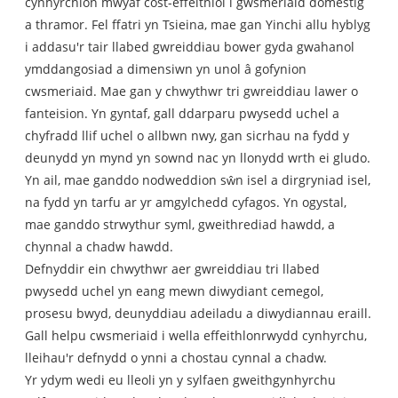
cynhyrchion mwyaf cost-effeithiol i gwsmeriaid domestig
a thramor. Fel ffatri yn Tsieina, mae gan Yinchi allu hyblyg
i addasu'r tair llabed gwreiddiau bower gyda gwahanol
ymddangosiad a dimensiwn yn unol â gofynion
cwsmeriaid. Mae gan y chwythwr tri gwreiddiau lawer o
fanteision. Yn gyntaf, gall ddarparu pwysedd uchel a
chyfradd llif uchel o allbwn nwy, gan sicrhau na fydd y
deunydd yn mynd yn sownd nac yn llonydd wrth ei gludo.
Yn ail, mae ganddo nodweddion sŵn isel a dirgryniad isel,
na fydd yn tarfu ar yr amgylchedd cyfagos. Yn ogystal,
mae ganddo strwythur syml, gweithrediad hawdd, a
chynnal a chadw hawdd.
Defnyddir ein chwythwr aer gwreiddiau tri llabed
pwysedd uchel yn eang mewn diwydiant cemegol,
prosesu bwyd, deunyddiau adeiladu a diwydiannau eraill.
Gall helpu cwsmeriaid i wella effeithlonrwydd cynhyrchu,
lleihau'r defnydd o ynni a chostau cynnal a chadw.
Yr ydym wedi eu lleoli yn y sylfaen gweithgynhyrchu