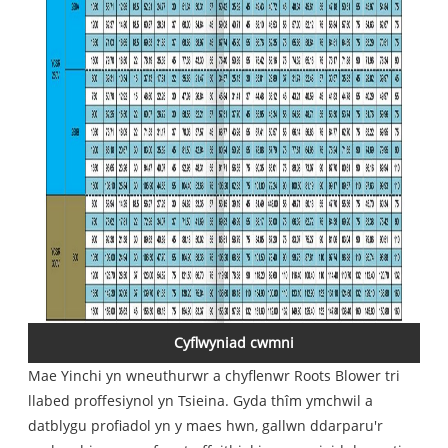
Cyflwyniad cwmni
Mae Yinchi yn wneuthurwr a chyflenwr Roots Blower tri
llabed proffesiynol yn Tsieina. Gyda thîm ymchwil a
datblygu profiadol yn y maes hwn, gallwn ddarparu'r