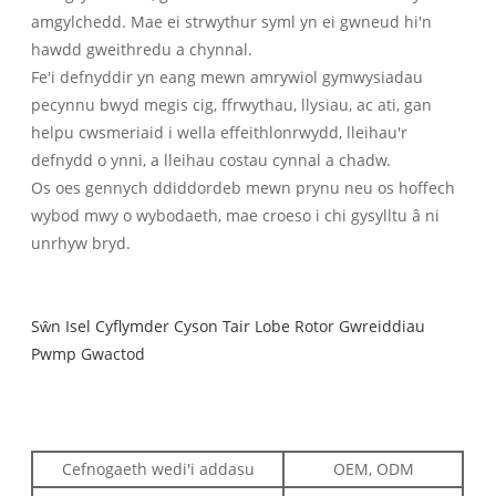
amgylchedd. Mae ei strwythur syml yn ei gwneud hi'n
hawdd gweithredu a chynnal.
Fe'i defnyddir yn eang mewn amrywiol gymwysiadau
pecynnu bwyd megis cig, ffrwythau, llysiau, ac ati, gan
helpu cwsmeriaid i wella effeithlonrwydd, lleihau'r
defnydd o ynni, a lleihau costau cynnal a chadw.
Os oes gennych ddiddordeb mewn prynu neu os hoffech
wybod mwy o wybodaeth, mae croeso i chi gysylltu â ni
unrhyw bryd.
Sŵn Isel Cyflymder Cyson Tair Lobe Rotor Gwreiddiau
Pwmp Gwactod
Cefnogaeth wedi'i addasu
OEM, ODM