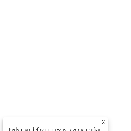
X
Rydym yn defnyddio cwcis i gynnig profiad