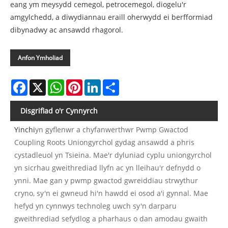
eang ym meysydd cemegol, petrocemegol, diogelu'r
amgylchedd, a diwydiannau eraill oherwydd ei berfformiad
dibynadwy ac ansawdd rhagorol.
Anfon Ymholiad
Facebook
X
WhatsApp
Pinterest
LinkedIn
Share
Disgrifiad o'r Cynnyrch
Yinchi
yn gyflenwr a chyfanwerthwr Pwmp Gwactod
Coupling Roots Uniongyrchol gydag ansawdd a phris
cystadleuol yn Tsieina.
Mae'r dyluniad cyplu uniongyrchol
yn sicrhau gweithrediad llyfn ac yn lleihau'r defnydd o
ynni. Mae gan y pwmp gwactod gwreiddiau strwythur
cryno, sy'n ei gwneud hi'n hawdd ei osod a'i gynnal. Mae
hefyd yn cynnwys technoleg uwch sy'n darparu
gweithrediad sefydlog a pharhaus o dan amodau gwaith