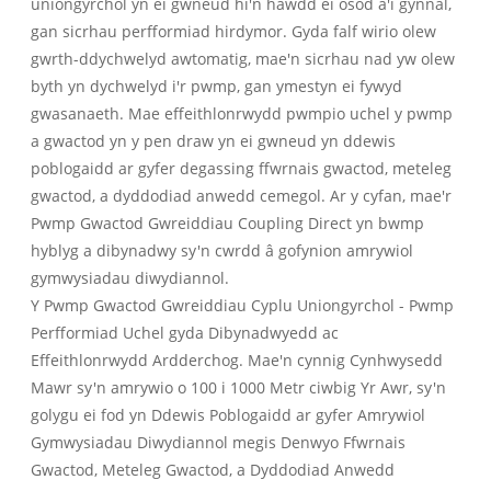
uniongyrchol yn ei gwneud hi'n hawdd ei osod a'i gynnal,
gan sicrhau perfformiad hirdymor. Gyda falf wirio olew
gwrth-ddychwelyd awtomatig, mae'n sicrhau nad yw olew
byth yn dychwelyd i'r pwmp, gan ymestyn ei fywyd
gwasanaeth. Mae effeithlonrwydd pwmpio uchel y pwmp
a gwactod yn y pen draw yn ei gwneud yn ddewis
poblogaidd ar gyfer degassing ffwrnais gwactod, meteleg
gwactod, a dyddodiad anwedd cemegol. Ar y cyfan, mae'r
Pwmp Gwactod Gwreiddiau Coupling Direct yn bwmp
hyblyg a dibynadwy sy'n cwrdd â gofynion amrywiol
gymwysiadau diwydiannol.
Y Pwmp Gwactod Gwreiddiau Cyplu Uniongyrchol - Pwmp
Perfformiad Uchel gyda Dibynadwyedd ac
Effeithlonrwydd Ardderchog. Mae'n cynnig Cynhwysedd
Mawr sy'n amrywio o 100 i 1000 Metr ciwbig Yr Awr, sy'n
golygu ei fod yn Ddewis Poblogaidd ar gyfer Amrywiol
Gymwysiadau Diwydiannol megis Denwyo Ffwrnais
Gwactod, Meteleg Gwactod, a Dyddodiad Anwedd