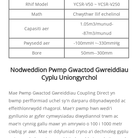
Rhif Model
YCSR-V50 ~ YCSR-V250
Math
Chwythwr llif echelinol
1.05m3/munud-
Capasiti aer
-87m3/munud
Pwysedd aer
-100mmH ~-330mmHg
Bore
50mm--300mm
Nodweddion Pwmp Gwactod Gwreiddiau
Cyplu Uniongyrchol
Mae Pwmp Gwactod Gwreiddiau Coupling Direct yn
bwmp perfformiad uchel sy'n darparu dibynadwyedd ac
effeithlonrwydd rhagorol. Mae'r pwmp hwn wedi'i
gynllunio ar gyfer cymwysiadau diwydiannol trwm ac
mae'n cynnig gallu mawr yn amrywio o 100 i 1000 metr
ciwbig yr awr. Mae ei ddyluniad cryno a'i dechnoleg gyplu