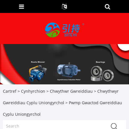
Cartref
>
Cynhyrchion
>
Chwythwr Gwreiddiau
>
Chwythwyr
Gwreiddiau Cyplu Uniongyrchol
> Pwmp Gwactod Gwreiddiau
Cyplu Uniongyrchol