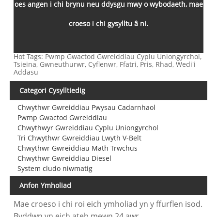
oes angen i chi brynu neu ddysgu mwy o wybodaeth, mae
croeso i chi gysylltu â ni.
Hot Tags: Pwmp Gwactod Gwreiddiau Cyplu Uniongyrchol,
Tsieina, Gwneuthurwr, Cyflenwr, Ffatri, Pris, Rhad, Wedi'i
Addasu
Categori Cysylltiedig
Chwythwr Gwreiddiau Pwysau Cadarnhaol
Pwmp Gwactod Gwreiddiau
Chwythwyr Gwreiddiau Cyplu Uniongyrchol
Tri Chwythwr Gwreiddiau Lwyth V-Belt
Chwythwr Gwreiddiau Math Trwchus
Chwythwr Gwreiddiau Diesel
System cludo niwmatig
Anfon Ymholiad
Mae croeso i chi roi eich ymholiad yn y ffurflen isod.
Byddwn yn eich ateb mewn 24 awr.