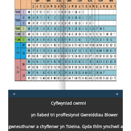
Cyflwyniad cwmni
Yinchi
yn llabed tri proffesiynol Gwreiddiau Blower
gwneuthurwr a chyflenwr yn Tsieina. Gyda thîm ymchwil a