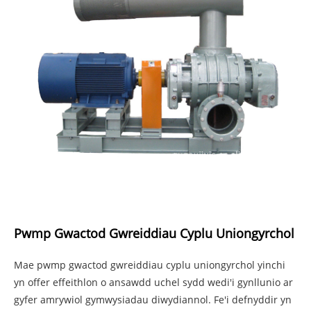
Pwmp Gwactod Gwreiddiau Cyplu Uniongyrchol
Mae pwmp gwactod gwreiddiau cyplu uniongyrchol yinchi
yn offer effeithlon o ansawdd uchel sydd wedi'i gynllunio ar
gyfer amrywiol gymwysiadau diwydiannol. Fe'i defnyddir yn