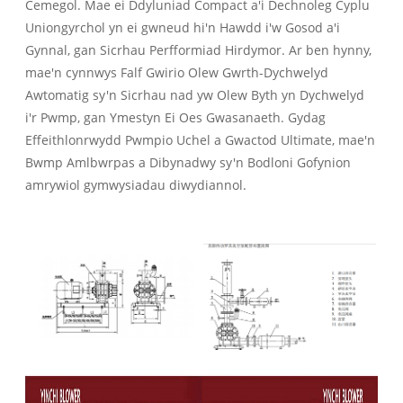
Cemegol. Mae ei Ddyluniad Compact a'i Dechnoleg Cyplu
Uniongyrchol yn ei gwneud hi'n Hawdd i'w Gosod a'i
Gynnal, gan Sicrhau Perfformiad Hirdymor. Ar ben hynny,
mae'n cynnwys Falf Gwirio Olew Gwrth-Dychwelyd
Awtomatig sy'n Sicrhau nad yw Olew Byth yn Dychwelyd
i'r Pwmp, gan Ymestyn Ei Oes Gwasanaeth. Gydag
Effeithlonrwydd Pwmpio Uchel a Gwactod Ultimate, mae'n
Bwmp Amlbwrpas a Dibynadwy sy'n Bodloni Gofynion
amrywiol gymwysiadau diwydiannol.