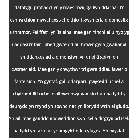
datblygu profiadol yn y maes hwn, gallwn ddarparu'r
cynhyrchion mwyaf cost-effeithiol i gwsmeriaid domestig
a thramor. Fel ffatri yn Tsieina, mae gan Yinchi allu hyblyg
i addasu'r tair llabed gwreiddiau bower gyda gwahanol
ymddangosiad a dimensiwn yn unol â gofynion
cwsmeriaid. Mae gan y chwythwr tri gwreiddiau lawer o
fanteision. Yn gyntaf, gall ddarparu pwysedd uchel a
chyfradd llif uchel o allbwn nwy, gan sicrhau na fydd y
deunydd yn mynd yn sownd nac yn llonydd wrth ei gludo.
Yn ail, mae ganddo nodweddion sŵn isel a dirgryniad isel,
na fydd yn tarfu ar yr amgylchedd cyfagos. Yn ogystal,