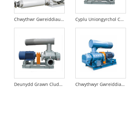
Chwythwr Gwreiddiau Cyplu Uniongyrchol Effeithlonrwydd Uchel
Cyplu Uniongyrchol Chwythwyr Rotari Awyr
Deunydd Grawn Cludo Awyru Digonol Sŵn Isel Cyplu Gwreiddiau Uniongyrchol Chwythwr
Chwythwyr Gwreiddiau Cyplu Uniongyrchol Hir-barhaol