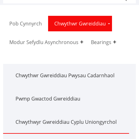
Pob Cynnyrch
Chwythwr Gwreiddiau
Modur Sefydlu Asynchronous
Bearings
Chwythwr Gwreiddiau Pwysau Cadarnhaol
Pwmp Gwactod Gwreiddiau
Chwythwyr Gwreiddiau Cyplu Uniongyrchol