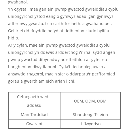
gwahanol.
Yn ogystal, mae gan ein pwmp gwactod gwreiddiau cyplu
uniongyrchol ystod eang o gymwysiadau, gan gynnwys
adfer nwy gwacáu, trin carthffosiaeth, a gwahanu aer.
Gellir ei ddefnyddio hefyd at ddibenion cludo hylif a
hidlo.
Ar y cyfan, mae ein pwmp gwactod gwreiddiau cyplu
uniongyrchol yn ddewis ardderchog i'r rhai sydd angen
pwmp gwactod dibynadwy ac effeithlon ar gyfer eu
hanghenion diwydiannol. Gyda'i dechnoleg uwch a'i
ansawdd rhagorol, mae'n sicr o ddarparu'r perfformiad
gorau a gwerth am eich arian i chi.
Cefnogaeth wedi'i
OEM, ODM, OBM
addasu
Man Tarddiad
Shandong, Tsieina
Gwarant
1 flwyddyn