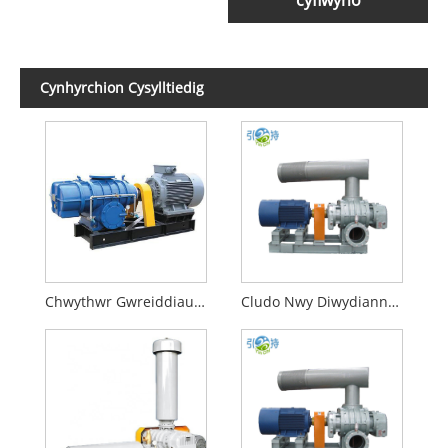
Cynhyrchion Cysylltiedig
Chwythwr Gwreiddiau Cadarnhaol Cyplu Uniongyrchol
Cludo Nwy Diwydiannol Chwythwr Gwreiddiau Cyplu Uniongyrchol