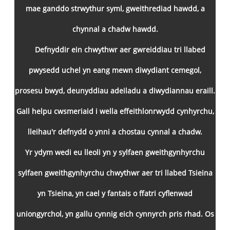
mae ganddo strwythur syml, gweithrediad hawdd, a
chynnal a chadw hawdd.
Defnyddir ein chwythwr aer gwreiddiau tri llabed
pwysedd uchel yn eang mewn diwydiant cemegol,
prosesu bwyd, deunyddiau adeiladu a diwydiannau eraill.
Gall helpu cwsmeriaid i wella effeithlonrwydd cynhyrchu,
lleihau'r defnydd o ynni a chostau cynnal a chadw.
Yr ydym wedi eu lleoli yn y sylfaen gweithgynhyrchu
sylfaen gweithgynhyrchu chwythwr aer tri llabed Tsieina
yn Tsieina, yn cael y fantais o ffatri cyflenwad
uniongyrchol, yn gallu cynnig eich cynnyrch pris rhad. Os